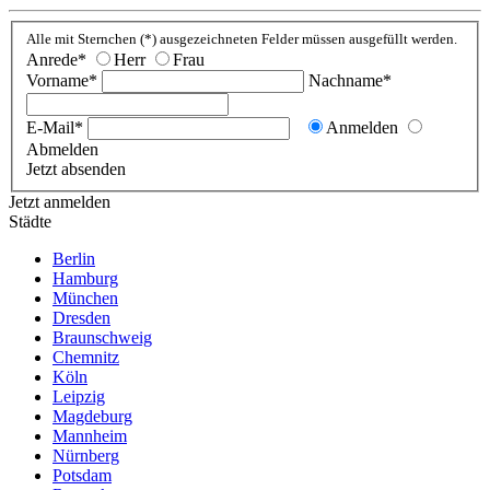
Alle mit Sternchen (*) ausgezeichneten Felder müssen ausgefüllt werden.
Anrede*
Herr
Frau
Vorname*
Nachname*
E-Mail*
Anmelden
Abmelden
Jetzt absenden
Jetzt anmelden
Städte
Berlin
Hamburg
München
Dresden
Braunschweig
Chemnitz
Köln
Leipzig
Magdeburg
Mannheim
Nürnberg
Potsdam