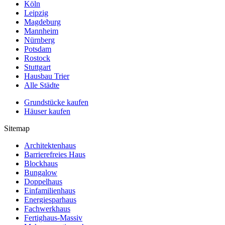
Köln
Leipzig
Magdeburg
Mannheim
Nürnberg
Potsdam
Rostock
Stuttgart
Hausbau Trier
Alle Städte
Grundstücke kaufen
Häuser kaufen
Sitemap
Architektenhaus
Barrierefreies Haus
Blockhaus
Bungalow
Doppelhaus
Einfamilienhaus
Energiesparhaus
Fachwerkhaus
Fertighaus-Massiv