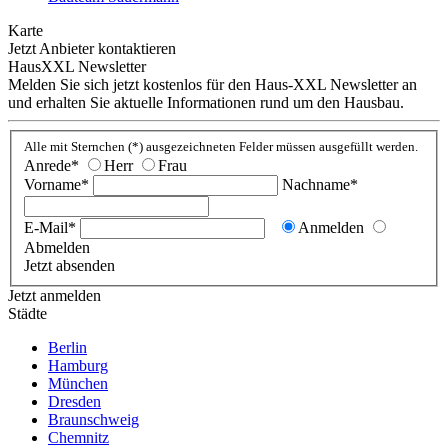
Karte
Jetzt Anbieter kontaktieren
HausXXL Newsletter
Melden Sie sich jetzt kostenlos für den Haus-XXL Newsletter an
This page can't load Google Maps correctly.
und erhalten Sie aktuelle Informationen rund um den Hausbau.
OK
Do you own this website?
Alle mit Sternchen (*) ausgezeichneten Felder müssen ausgefüllt werden.
Anrede*
Herr
Frau
Vorname*
Nachname*
E-Mail*
Anmelden
Abmelden
Jetzt absenden
Jetzt anmelden
Städte
Berlin
Hamburg
München
Dresden
Braunschweig
Chemnitz