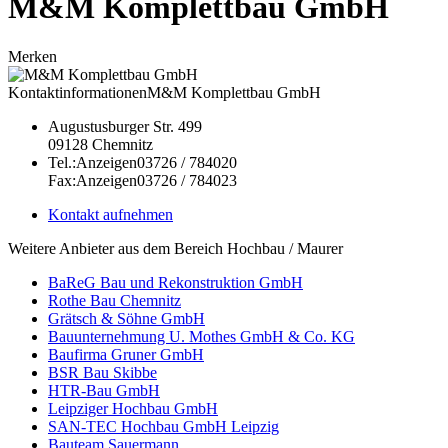
M&M Komplettbau GmbH
Merken
Kontaktinformationen
M&M Komplettbau GmbH
Augustusburger Str. 499
09128
Chemnitz
Tel.:
Anzeigen
03726 / 784020
Fax:
Anzeigen
03726 / 784023
Kontakt aufnehmen
Weitere Anbieter aus dem Bereich Hochbau / Maurer
BaReG Bau und Rekonstruktion GmbH
Rothe Bau Chemnitz
Grätsch & Söhne GmbH
Bauunternehmung U. Mothes GmbH & Co. KG
Baufirma Gruner GmbH
BSR Bau Skibbe
HTR-Bau GmbH
Leipziger Hochbau GmbH
SAN-TEC Hochbau GmbH Leipzig
Bauteam Sauermann