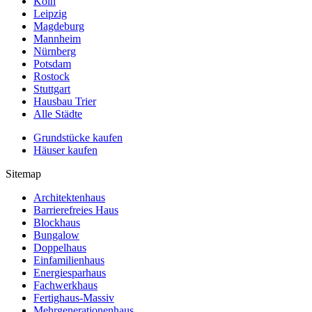
Köln
Leipzig
Magdeburg
Mannheim
Nürnberg
Potsdam
Rostock
Stuttgart
Hausbau Trier
Alle Städte
Grundstücke kaufen
Häuser kaufen
Sitemap
Architektenhaus
Barrierefreies Haus
Blockhaus
Bungalow
Doppelhaus
Einfamilienhaus
Energiesparhaus
Fachwerkhaus
Fertighaus-Massiv
Mehrgenerationenhaus