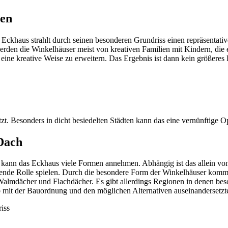
ten
ckhaus strahlt durch seinen besonderen Grundriss einen repräsentati
rden die Winkelhäuser meist von kreativen Familien mit Kindern, die e
 eine kreative Weise zu erweitern. Das Ergebnis ist dann kein größere
utzt. Besonders in dicht besiedelten Städten kann das eine vernünftige
Dach
kann das Eckhaus viele Formen annehmen. Abhängig ist das allein von 
nde Rolle spielen. Durch die besondere Form der Winkelhäuser kommt ei
Walmdächer und Flachdächer. Es gibt allerdings Regionen in denen be
alb mit der Bauordnung und den möglichen Alternativen auseinanderset
iss