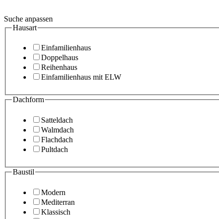
Suche anpassen
Hausart
Einfamilienhaus
Doppelhaus
Reihenhaus
Einfamilienhaus mit ELW
Dachform
Satteldach
Walmdach
Flachdach
Pultdach
Baustil
Modern
Mediterran
Klassisch