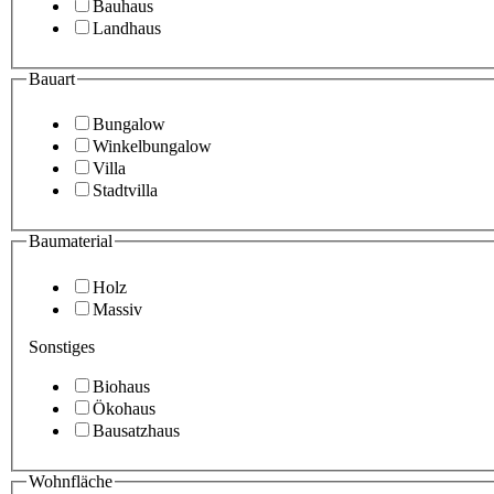
Bauhaus
Landhaus
Bauart
Bungalow
Winkelbungalow
Villa
Stadtvilla
Baumaterial
Holz
Massiv
Sonstiges
Biohaus
Ökohaus
Bausatzhaus
Wohnfläche