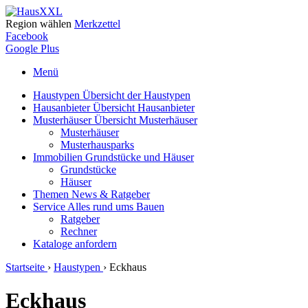
Region wählen
Merkzettel
Facebook
Google Plus
Menü
Haustypen
Übersicht der Haustypen
Hausanbieter
Übersicht Hausanbieter
Musterhäuser
Übersicht Musterhäuser
Musterhäuser
Musterhausparks
Immobilien
Grundstücke und Häuser
Grundstücke
Häuser
Themen
News & Ratgeber
Service
Alles rund ums Bauen
Ratgeber
Rechner
Kataloge
anfordern
Startseite
›
Haustypen
›
Eckhaus
Eckhaus