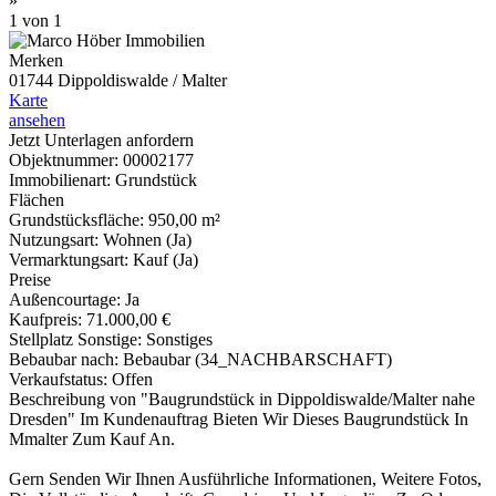
»
1
von 1
Merken
01744 Dippoldiswalde / Malter
Karte
ansehen
Jetzt Unterlagen anfordern
Objektnummer:
00002177
Immobilienart:
Grundstück
Flächen
Grundstücksfläche:
950,00 m²
Nutzungsart:
Wohnen (Ja)
Vermarktungsart:
Kauf (Ja)
Preise
Außencourtage:
Ja
Kaufpreis:
71.000,00 €
Stellplatz Sonstige:
Sonstiges
Bebaubar nach:
Bebaubar (34_NACHBARSCHAFT)
Verkaufstatus:
Offen
Beschreibung von "Baugrundstück in Dippoldiswalde/Malter nahe
Dresden"
Im Kundenauftrag Bieten Wir Dieses Baugrundstück In
Mmalter Zum Kauf An.
Gern Senden Wir Ihnen Ausführliche Informationen, Weitere Fotos,