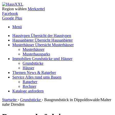
Region wählen
Merkzettel
Facebook
Google Plus
Menü
Haustypen
Übersicht der Haustypen
Hausanbieter
Übersicht Hausanbieter
Musterhäuser
Übersicht Musterhäuser
Musterhäuser
Musterhausparks
Immobilien
Grundstücke und Häuser
Grundstücke
Häuser
Themen
News & Ratgeber
Service
Alles rund ums Bauen
Ratgeber
Rechner
Kataloge
anfordern
Startseite
›
Grundstücke
›
Baugrundstück in Dippoldiswalde/Malter
nahe Dresden