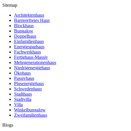
Sitemap
Architektenhaus
Barrierefreies Haus
Blockhaus
Bungalow
Doppelhaus
Einfamilienhaus
Energiesparhaus
Fachwerkhaus
Fertighaus-Massiv
Mehrgenerationenhaus
Niedrigenergiehaus
Ökohaus
Passivhaus
Plusenergiehaus
Schwedenhaus
Stadthaus
Stadtvilla
Villa
Winkelbungalow
Zweifamilienhaus
Blogs