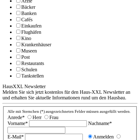
Ärzte
OK
Do you own this website?
Bäcker
Banken
Cafés
Einkaufen
Flughäfen
Kino
Krankenhäuser
Museen
Post
Restaurants
Schulen
Tankstellen
HausXXL Newsletter
Melden Sie sich jetzt kostenlos für den Haus-XXL Newsletter an
und erhalten Sie aktuelle Informationen rund um den Hausbau.
Alle mit Sternchen (*) ausgezeichneten Felder müssen ausgefüllt werden.
Anrede*
Herr
Frau
Vorname*
Nachname*
E-Mail*
Anmelden