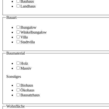
Bauhaus
Landhaus
Bauart
Bungalow
Winkelbungalow
Villa
Stadtvilla
Baumaterial
Holz
Massiv
Sonstiges
Biohaus
Ökohaus
Bausatzhaus
Wohnfläche