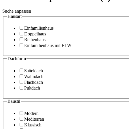
Suche anpassen
Hausart
Einfamilienhaus
Doppelhaus
Reihenhaus
Einfamilienhaus mit ELW
Dachform
Satteldach
Walmdach
Flachdach
Pultdach
Baustil
Modern
Mediterran
Klassisch