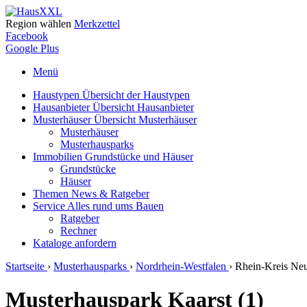
Region wählen
Merkzettel
Facebook
Google Plus
Menü
Haustypen
Übersicht der Haustypen
Hausanbieter
Übersicht Hausanbieter
Musterhäuser
Übersicht Musterhäuser
Musterhäuser
Musterhausparks
Immobilien
Grundstücke und Häuser
Grundstücke
Häuser
Themen
News & Ratgeber
Service
Alles rund ums Bauen
Ratgeber
Rechner
Kataloge
anfordern
Startseite
›
Musterhausparks
›
Nordrhein-Westfalen
›
Rhein-Kreis Ne
Musterhauspark Kaarst (1)