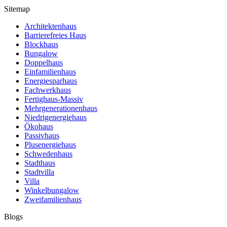
Sitemap
Architektenhaus
Barrierefreies Haus
Blockhaus
Bungalow
Doppelhaus
Einfamilienhaus
Energiesparhaus
Fachwerkhaus
Fertighaus-Massiv
Mehrgenerationenhaus
Niedrigenergiehaus
Ökohaus
Passivhaus
Plusenergiehaus
Schwedenhaus
Stadthaus
Stadtvilla
Villa
Winkelbungalow
Zweifamilienhaus
Blogs