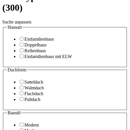
(300)
Suche anpassen
Hausart
Einfamilienhaus
Doppelhaus
Reihenhaus
Einfamilienhaus mit ELW
Dachform
Satteldach
Walmdach
Flachdach
Pultdach
Baustil
Modern