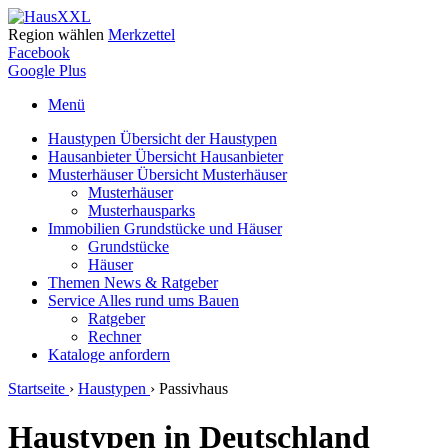
Region wählen
Merkzettel
Facebook
Google Plus
Menü
Haustypen
Übersicht der Haustypen
Hausanbieter
Übersicht Hausanbieter
Musterhäuser
Übersicht Musterhäuser
Musterhäuser
Musterhausparks
Immobilien
Grundstücke und Häuser
Grundstücke
Häuser
Themen
News & Ratgeber
Service
Alles rund ums Bauen
Ratgeber
Rechner
Kataloge
anfordern
Startseite
›
Haustypen
›
Passivhaus
Haustypen in Deutschland