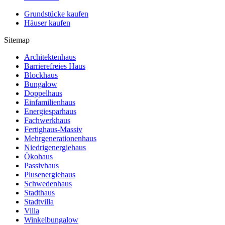
Grundstücke kaufen
Häuser kaufen
Sitemap
Architektenhaus
Barrierefreies Haus
Blockhaus
Bungalow
Doppelhaus
Einfamilienhaus
Energiesparhaus
Fachwerkhaus
Fertighaus-Massiv
Mehrgenerationenhaus
Niedrigenergiehaus
Ökohaus
Passivhaus
Plusenergiehaus
Schwedenhaus
Stadthaus
Stadtvilla
Villa
Winkelbungalow