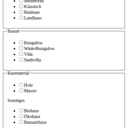
Mediterran
Klassisch
Bauhaus
Landhaus
Bauart
Bungalow
Winkelbungalow
Villa
Stadtvilla
Baumaterial
Holz
Massiv
Sonstiges
Biohaus
Ökohaus
Bausatzhaus