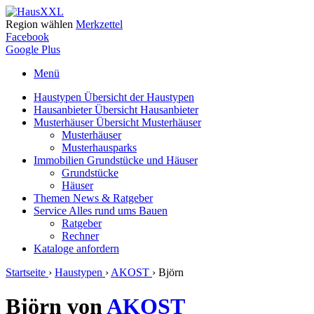
Region wählen
Merkzettel
Facebook
Google Plus
Menü
Haustypen
Übersicht der Haustypen
Hausanbieter
Übersicht Hausanbieter
Musterhäuser
Übersicht Musterhäuser
Musterhäuser
Musterhausparks
Immobilien
Grundstücke und Häuser
Grundstücke
Häuser
Themen
News & Ratgeber
Service
Alles rund ums Bauen
Ratgeber
Rechner
Kataloge
anfordern
Startseite
›
Haustypen
›
AKOST
›
Björn
Björn von
AKOST