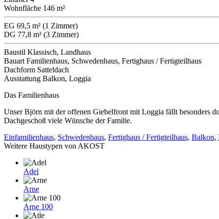
Wohnfläche
146 m²
EG
69,5 m² (1 Zimmer)
DG
77,8 m² (3 Zimmer)
Baustil
Klassisch, Landhaus
Bauart
Familienhaus, Schwedenhaus, Fertighaus / Fertigteilhaus
Dachform
Satteldach
Ausstattung
Balkon, Loggia
Das Familienhaus
Unser Björn mit der offenen Giebelfront mit Loggia fällt besonders 
Dachgeschoß viele Wünsche der Familie.
Einfamilienhaus
,
Schwedenhaus
,
Fertighaus / Fertigteilhaus
,
Balkon
,
Weitere Haustypen von AKOST
Adel
Arne
Arne 100