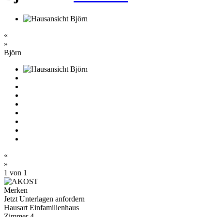
«
»
Björn
«
»
1
von 1
Merken
Jetzt Unterlagen anfordern
Hausart
Einfamilienhaus
Zimmer
4