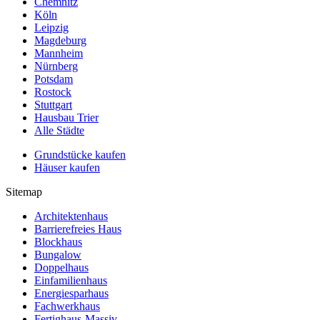
Chemnitz
Köln
Leipzig
Magdeburg
Mannheim
Nürnberg
Potsdam
Rostock
Stuttgart
Hausbau Trier
Alle Städte
Grundstücke kaufen
Häuser kaufen
Sitemap
Architektenhaus
Barrierefreies Haus
Blockhaus
Bungalow
Doppelhaus
Einfamilienhaus
Energiesparhaus
Fachwerkhaus
Fertighaus-Massiv