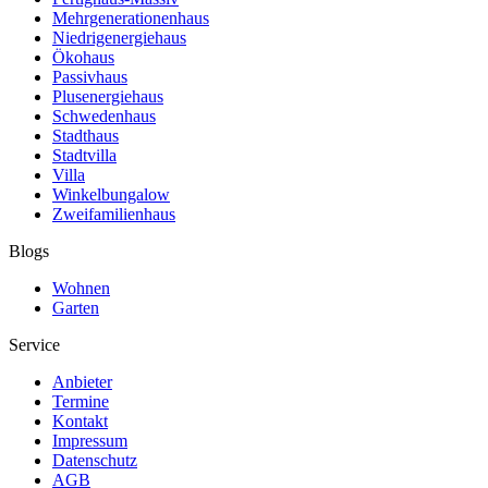
Mehrgenerationenhaus
Niedrigenergiehaus
Ökohaus
Passivhaus
Plusenergiehaus
Schwedenhaus
Stadthaus
Stadtvilla
Villa
Winkelbungalow
Zweifamilienhaus
Blogs
Wohnen
Garten
Service
Anbieter
Termine
Kontakt
Impressum
Datenschutz
AGB