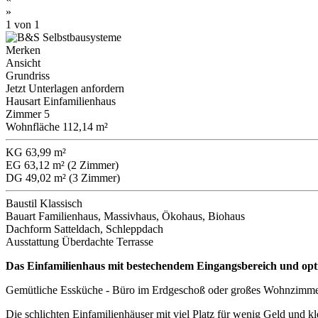
»
1
von 1
Merken
Ansicht
Grundriss
Jetzt Unterlagen anfordern
Hausart
Einfamilienhaus
Zimmer
5
Wohnfläche
112,14 m²
KG
63,99 m²
EG
63,12 m² (2 Zimmer)
DG
49,02 m² (3 Zimmer)
Baustil
Klassisch
Bauart
Familienhaus, Massivhaus, Ökohaus, Biohaus
Dachform
Satteldach, Schleppdach
Ausstattung
Überdachte Terrasse
Das Einfamilienhaus mit bestechendem Eingangsbereich und op
Gemütliche Essküche - Büro im Erdgeschoß oder großes Wohnzimmer
Die schlichten Einfamilienhäuser mit viel Platz für wenig Geld und kl