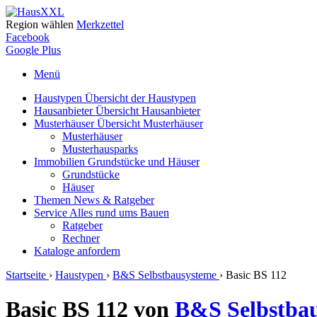
Region wählen
Merkzettel
Facebook
Google Plus
Menü
Haustypen
Übersicht der Haustypen
Hausanbieter
Übersicht Hausanbieter
Musterhäuser
Übersicht Musterhäuser
Musterhäuser
Musterhausparks
Immobilien
Grundstücke und Häuser
Grundstücke
Häuser
Themen
News & Ratgeber
Service
Alles rund ums Bauen
Ratgeber
Rechner
Kataloge
anfordern
Startseite
›
Haustypen
›
B&S Selbstbausysteme
›
Basic BS 112
Basic BS 112 von
B&S Selbstba