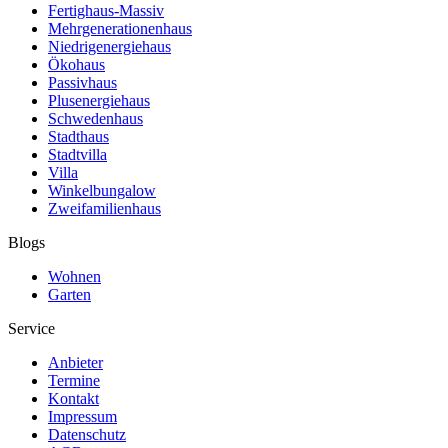
Fertighaus-Massiv
Mehrgenerationenhaus
Niedrigenergiehaus
Ökohaus
Passivhaus
Plusenergiehaus
Schwedenhaus
Stadthaus
Stadtvilla
Villa
Winkelbungalow
Zweifamilienhaus
Blogs
Wohnen
Garten
Service
Anbieter
Termine
Kontakt
Impressum
Datenschutz