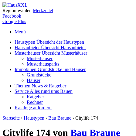
Region wählen
Merkzettel
Facebook
Google Plus
Menü
Haustypen
Übersicht der Haustypen
Hausanbieter
Übersicht Hausanbieter
Musterhäuser
Übersicht Musterhäuser
Musterhäuser
Musterhausparks
Immobilien
Grundstücke und Häuser
Grundstücke
Häuser
Themen
News & Ratgeber
Service
Alles rund ums Bauen
Ratgeber
Rechner
Kataloge
anfordern
Startseite
›
Haustypen
›
Bau Braune
›
Citylife 174
Citylife 174 von
Bau Braune