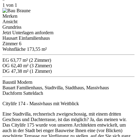
1
von 1
Merken
Ansicht
Grundriss
Jetzt Unterlagen anfordern
Hausart
Einfamilienhaus
Zimmer
6
Wohnfläche
173,55 m²
EG
63,77 m² (2 Zimmer)
OG
62,40 m² (3 Zimmer)
DG
47,38 m² (1 Zimmer)
Baustil
Modern
Bauart
Familienhaus, Stadtvilla, Stadthaus, Massivhaus
Dachform
Satteldach
Citylife 174 - Massivhaus mit Weitblick
Eine Stadtvilla, rechnerisch zweigeschossig, mit einem dritten
Geschoss und Dachterrasse, ist das möglich? Ja, das meinen wir.
Das Citylife 175 wurde von unseren Architekten entwickelt, um
auch in der Stadt bei enger Bauweise Ihnen eine (vor Blicken)
geschützte Terrasse zur Verfügung zu stellen, auf der Sie sich ganz