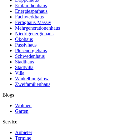
Einfamilienhaus
Energiesparhaus
Fachwerkhaus
Fertighaus-Massiv
Mehrgenerationenhaus
Niedrigenergiehaus
Ökohaus
Passivhaus
Plusenergiehaus
Schwedenhaus
Stadthaus
Stadtvilla
Villa
Winkelbungalow
Zweifamilienhaus
Blogs
Wohnen
Garten
Service
Anbieter
Termine