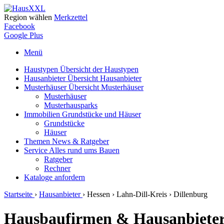
Region wählen
Merkzettel
Facebook
Google Plus
Menü
Haustypen
Übersicht der Haustypen
Hausanbieter
Übersicht Hausanbieter
Musterhäuser
Übersicht Musterhäuser
Musterhäuser
Musterhausparks
Immobilien
Grundstücke und Häuser
Grundstücke
Häuser
Themen
News & Ratgeber
Service
Alles rund ums Bauen
Ratgeber
Rechner
Kataloge
anfordern
Startseite
›
Hausanbieter
›
Hessen
›
Lahn-Dill-Kreis
›
Dillenburg
Hausbaufirmen & Hausanbieter 