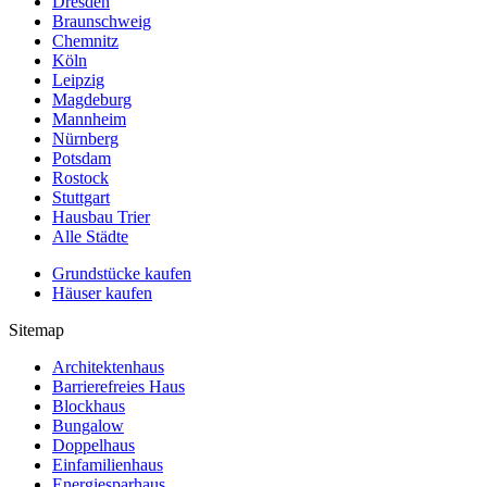
Dresden
Braunschweig
Chemnitz
Köln
Leipzig
Magdeburg
Mannheim
Nürnberg
Potsdam
Rostock
Stuttgart
Hausbau Trier
Alle Städte
Grundstücke kaufen
Häuser kaufen
Sitemap
Architektenhaus
Barrierefreies Haus
Blockhaus
Bungalow
Doppelhaus
Einfamilienhaus
Energiesparhaus