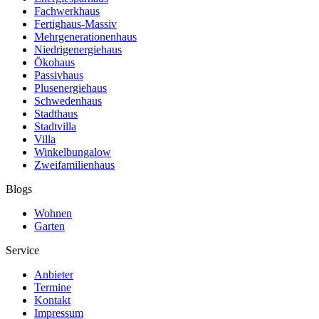
Fachwerkhaus
Fertighaus-Massiv
Mehrgenerationenhaus
Niedrigenergiehaus
Ökohaus
Passivhaus
Plusenergiehaus
Schwedenhaus
Stadthaus
Stadtvilla
Villa
Winkelbungalow
Zweifamilienhaus
Blogs
Wohnen
Garten
Service
Anbieter
Termine
Kontakt
Impressum