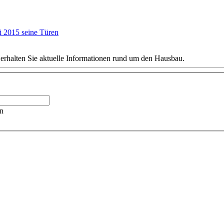
This page can't load Google Maps correctly.
 2015 seine Türen
OK
Do you own this website?
 erhalten Sie aktuelle Informationen rund um den Hausbau.
n