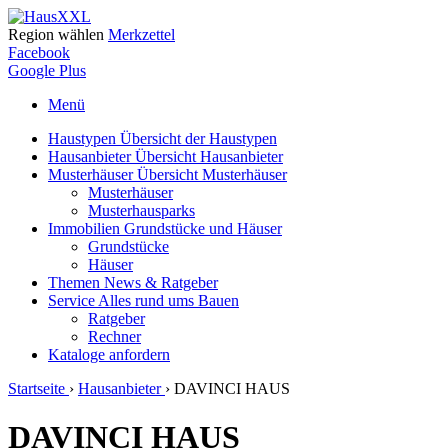
Region wählen
Merkzettel
Facebook
Google Plus
Menü
Haustypen
Übersicht der Haustypen
Hausanbieter
Übersicht Hausanbieter
Musterhäuser
Übersicht Musterhäuser
Musterhäuser
Musterhausparks
Immobilien
Grundstücke und Häuser
Grundstücke
Häuser
Themen
News & Ratgeber
Service
Alles rund ums Bauen
Ratgeber
Rechner
Kataloge
anfordern
Startseite
›
Hausanbieter
›
DAVINCI HAUS
DAVINCI HAUS