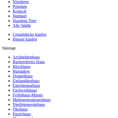
Nürnberg
Potsdam
Rostock
Stuttgart
Hausbau Trier
Alle Städte
Grundstücke kaufen
Häuser kaufen
Sitemap
Architektenhaus
Barrierefreies Haus
Blockhaus
Bungalow
Doppelhaus
Einfamilienhaus
Energiesparhaus
Fachwerkhaus
Fertighaus-Massiv
Mehrgenerationenhaus
Niedrigenergiehaus
Ökohaus
Passivhaus