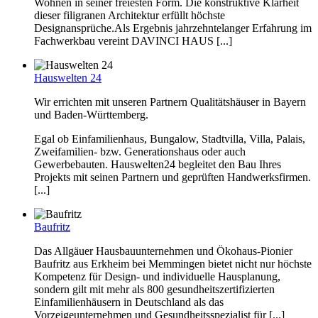
Wohnen in seiner freiesten Form. Die konstruktive Klarheit
dieser filigranen Architektur erfüllt höchste
Designansprüche.Als Ergebnis jahrzehntelanger Erfahrung im
Fachwerkbau vereint DAVINCI HAUS [...]
Hauswelten 24
Wir errichten mit unseren Partnern Qualitätshäuser in Bayern
und Baden-Württemberg.
Egal ob Einfamilienhaus, Bungalow, Stadtvilla, Villa, Palais,
Zweifamilien- bzw. Generationshaus oder auch
Gewerbebauten. Hauswelten24 begleitet den Bau Ihres
Projekts mit seinen Partnern und geprüften Handwerksfirmen.
[...]
Baufritz
Das Allgäuer Hausbauunternehmen und Ökohaus-Pionier
Baufritz aus Erkheim bei Memmingen bietet nicht nur höchste
Kompetenz für Design- und individuelle Hausplanung,
sondern gilt mit mehr als 800 gesundheitszertifizierten
Einfamilienhäusern in Deutschland als das
Vorzeigeunternehmen und Gesundheitsspezialist für [...]