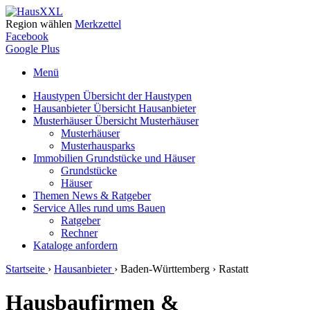
Region wählen
Merkzettel
Facebook
Google Plus
Menü
Haustypen
Übersicht der Haustypen
Hausanbieter
Übersicht Hausanbieter
Musterhäuser
Übersicht Musterhäuser
Musterhäuser
Musterhausparks
Immobilien
Grundstücke und Häuser
Grundstücke
Häuser
Themen
News & Ratgeber
Service
Alles rund ums Bauen
Ratgeber
Rechner
Kataloge
anfordern
Startseite
›
Hausanbieter
›
Baden-Württemberg
›
Rastatt
Hausbaufirmen &