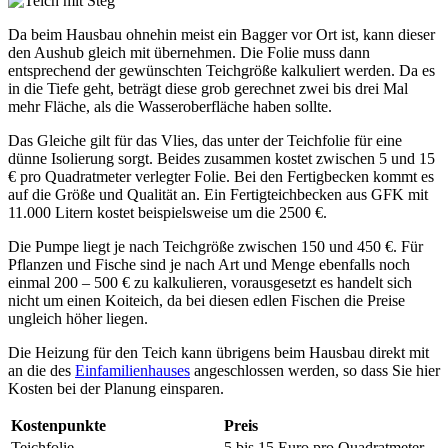
Da beim Hausbau ohnehin meist ein Bagger vor Ort ist, kann dieser
den Aushub gleich mit übernehmen. Die Folie muss dann
entsprechend der gewünschten Teichgröße kalkuliert werden. Da es
in die Tiefe geht, beträgt diese grob gerechnet zwei bis drei Mal
mehr Fläche, als die Wasseroberfläche haben sollte.
Das Gleiche gilt für das Vlies, das unter der Teichfolie für eine
dünne Isolierung sorgt. Beides zusammen kostet zwischen 5 und 15
€ pro Quadratmeter verlegter Folie. Bei den Fertigbecken kommt es
auf die Größe und Qualität an. Ein Fertigteichbecken aus GFK mit
11.000 Litern kostet beispielsweise um die 2500 €.
Die Pumpe liegt je nach Teichgröße zwischen 150 und 450 €. Für
Pflanzen und Fische sind je nach Art und Menge ebenfalls noch
einmal 200 – 500 € zu kalkulieren, vorausgesetzt es handelt sich
nicht um einen Koiteich, da bei diesen edlen Fischen die Preise
ungleich höher liegen.
Die Heizung für den Teich kann übrigens beim Hausbau direkt mit
an die des
Einfamilienhauses
angeschlossen werden, so dass Sie hier
Kosten bei der Planung einsparen.
Kostenpunkte
Preis
Teichfolie
5 bis 15 Euro pro Quadratmeter