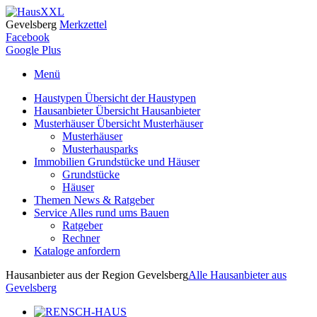
Gevelsberg
Merkzettel
Facebook
Google Plus
Menü
Haustypen
Übersicht der Haustypen
Hausanbieter
Übersicht Hausanbieter
Musterhäuser
Übersicht Musterhäuser
Musterhäuser
Musterhausparks
Immobilien
Grundstücke und Häuser
Grundstücke
Häuser
Themen
News & Ratgeber
Service
Alles rund ums Bauen
Ratgeber
Rechner
Kataloge
anfordern
Hausanbieter aus der Region Gevelsberg
Alle Hausanbieter aus
Gevelsberg