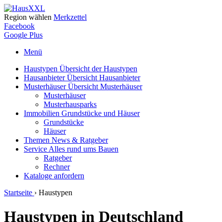
Region wählen
Merkzettel
Facebook
Google Plus
Menü
Haustypen
Übersicht der Haustypen
Hausanbieter
Übersicht Hausanbieter
Musterhäuser
Übersicht Musterhäuser
Musterhäuser
Musterhausparks
Immobilien
Grundstücke und Häuser
Grundstücke
Häuser
Themen
News & Ratgeber
Service
Alles rund ums Bauen
Ratgeber
Rechner
Kataloge
anfordern
Startseite
›
Haustypen
Haustypen in Deutschland