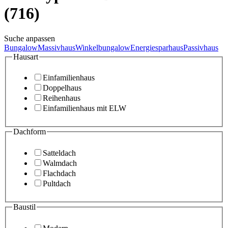
(716)
Suche anpassen
Bungalow
Massivhaus
Winkelbungalow
Energiesparhaus
Passivhaus
Hausart
Einfamilienhaus
Doppelhaus
Reihenhaus
Einfamilienhaus mit ELW
Dachform
Satteldach
Walmdach
Flachdach
Pultdach
Baustil