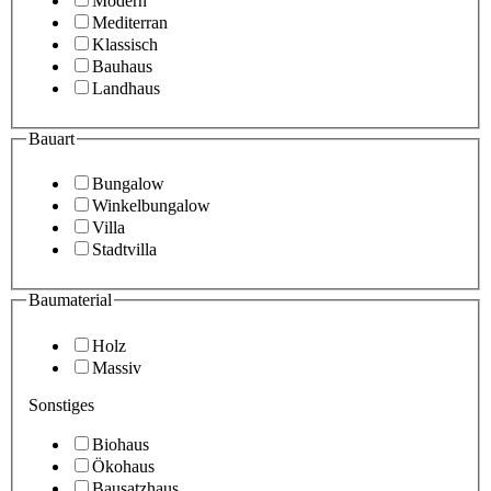
Modern
Mediterran
Klassisch
Bauhaus
Landhaus
Bauart
Bungalow
Winkelbungalow
Villa
Stadtvilla
Baumaterial
Holz
Massiv
Sonstiges
Biohaus
Ökohaus
Bausatzhaus