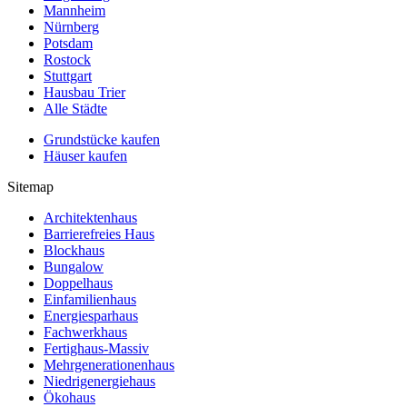
Mannheim
Nürnberg
Potsdam
Rostock
Stuttgart
Hausbau Trier
Alle Städte
Grundstücke kaufen
Häuser kaufen
Sitemap
Architektenhaus
Barrierefreies Haus
Blockhaus
Bungalow
Doppelhaus
Einfamilienhaus
Energiesparhaus
Fachwerkhaus
Fertighaus-Massiv
Mehrgenerationenhaus
Niedrigenergiehaus
Ökohaus