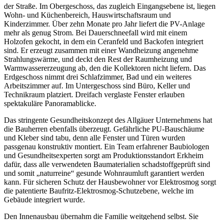
der Straße. Im Obergeschoss, das zugleich Eingangsebene ist, liegen
Wohn- und Küchenbereich, Hauswirtschaftsraum und
Kinderzimmer. Über zehn Monate pro Jahr liefert die PV-Anlage
mehr als genug Strom. Bei Dauerschneefall wird mit einem
Holzofen gekocht, in dem ein Ceranfeld und Backofen integriert
sind. Er erzeugt zusammen mit einer Wandheizung angenehme
Strahlungswärme, und deckt den Rest der Raumheizung und
Warmwassererzeugung ab, den die Kollektoren nicht liefern. Das
Erdgeschoss nimmt drei Schlafzimmer, Bad und ein weiteres
Arbeitszimmer auf. Im Untergeschoss sind Büro, Keller und
Technikraum platziert. Dreifach verglaste Fenster erlauben
spektakuläre Panoramablicke.
Das stringente Gesundheitskonzept des Allgäuer Unternehmens hat
die Bauherren ebenfalls überzeugt. Gefährliche PU-Bauschäume
und Kleber sind tabu, denn alle Fenster und Türen wurden
passgenau konstruktiv montiert. Ein Team erfahrener Baubiologen
und Gesundheitsexperten sorgt am Produktionsstandort Erkheim
dafür, dass alle verwendeten Baumaterialien schadstoffgeprüft sind
und somit „naturreine“ gesunde Wohnraumluft garantiert werden
kann. Für sicheren Schutz der Hausbewohner vor Elektrosmog sorgt
die patentierte Baufritz-Elektrosmog-Schutzebene, welche im
Gebäude integriert wurde.
Den Innenausbau übernahm die Familie weitgehend selbst. Sie