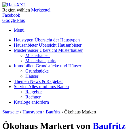
Region wählen
Merkzettel
Facebook
Google Plus
Menü
Haustypen
Übersicht der Haustypen
Hausanbieter
Übersicht Hausanbieter
Musterhäuser
Übersicht Musterhäuser
Musterhäuser
Musterhausparks
Immobilien
Grundstücke und Häuser
Grundstücke
Häuser
Themen
News & Ratgeber
Service
Alles rund ums Bauen
Ratgeber
Rechner
Kataloge
anfordern
Startseite
›
Haustypen
›
Baufritz
›
Ökohaus Markert
Ökohaus Markert von
Baufritz