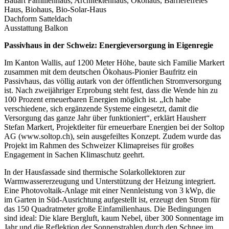
Bauart
Familienhaus, Architektenhaus, Ökohaus, Barrierefreies
Haus, Biohaus, Bio-Solar-Haus
Dachform
Satteldach
Ausstattung
Balkon
Passivhaus in der Schweiz: Energieversorgung in Eigenregie
Im Kanton Wallis, auf 1200 Meter Höhe, baute sich Familie Markert
zusammen mit dem deutschen Ökohaus-Pionier Baufritz ein
Passivhaus, das völlig autark von der öffentlichen Stromversorgung
ist. Nach zweijähriger Erprobung steht fest, dass die Wende hin zu
100 Prozent erneuerbaren Energien möglich ist. „Ich habe
verschiedene, sich ergänzende Systeme eingesetzt, damit die
Versorgung das ganze Jahr über funktioniert“, erklärt Hausherr
Stefan Markert, Projektleiter für erneuerbare Energien bei der Soltop
AG (www.soltop.ch), sein ausgefeiltes Konzept. Zudem wurde das
Projekt im Rahmen des Schweizer Klimapreises für großes
Engagement in Sachen Klimaschutz geehrt.
In der Hausfassade sind thermische Solarkollektoren zur
Warmwassererzeugung und Unterstützung der Heizung integriert.
Eine Photovoltaik-Anlage mit einer Nennleistung von 3 kWp, die
im Garten in Süd-Ausrichtung aufgestellt ist, erzeugt den Strom für
das 150 Quadratmeter große Einfamilienhaus. Die Bedingungen
sind ideal: Die klare Bergluft, kaum Nebel, über 300 Sonnentage im
Jahr und die Reflektion der Sonnenstrahlen durch den Schnee im