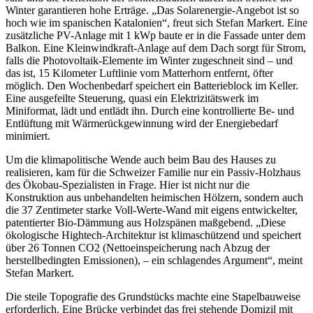
Winter garantieren hohe Erträge. „Das Solarenergie-Angebot ist so
hoch wie im spanischen Katalonien“, freut sich Stefan Markert. Eine
zusätzliche PV-Anlage mit 1 kWp baute er in die Fassade unter dem
Balkon. Eine Kleinwindkraft-Anlage auf dem Dach sorgt für Strom,
falls die Photovoltaik-Elemente im Winter zugeschneit sind – und
das ist, 15 Kilometer Luftlinie vom Matterhorn entfernt, öfter
möglich. Den Wochenbedarf speichert ein Batterieblock im Keller.
Eine ausgefeilte Steuerung, quasi ein Elektrizitätswerk im
Miniformat, lädt und entlädt ihn. Durch eine kontrollierte Be- und
Entlüftung mit Wärmerückgewinnung wird der Energiebedarf
minimiert.
Um die klimapolitische Wende auch beim Bau des Hauses zu
realisieren, kam für die Schweizer Familie nur ein Passiv-Holzhaus
des Ökobau-Spezialisten in Frage. Hier ist nicht nur die
Konstruktion aus unbehandelten heimischen Hölzern, sondern auch
die 37 Zentimeter starke Voll-Werte-Wand mit eigens entwickelter,
patentierter Bio-Dämmung aus Holzspänen maßgebend. „Diese
ökologische Hightech-Architektur ist klimaschützend und speichert
über 26 Tonnen CO2 (Nettoeinspeicherung nach Abzug der
herstellbedingten Emissionen), – ein schlagendes Argument“, meint
Stefan Markert.
Die steile Topografie des Grundstücks machte eine Stapelbauweise
erforderlich. Eine Brücke verbindet das frei stehende Domizil mit